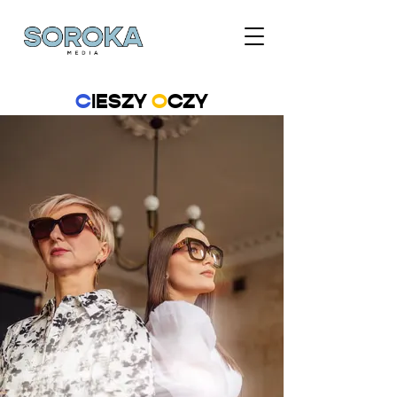
C
IESZY
O
CZY